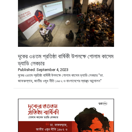
দৃকের ৩৪তম প্রতিষ্ঠা বার্ষিকী উপলক্ষে গোলাম কাসেম
ড্যাডি লেকচার
Published: September 4, 2023
দৃকের ৩৪তম প্রতিষ্ঠা বার্ষিকী উপলক্ষে গোলাম কাসেম ড্যাডি লেকচার "ডা.
জাফরুল্লাহ, জাতীয় ওষুধ নীতি ১৯৮২ ও বাংলাদেশের স্বাস্থ্য আন্দোলন"